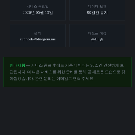
서비스 종료일
데이터 보관
2026년 05월 13일
90일간 유지
문의
재오픈 예정
support@bluegem.me
준비 중
안내사항
— 서비스 종료 후에도 기존 데이터는 90일간 안전하게 보
관됩니다. 더 나은 서비스를 위한 준비를 통해 곧 새로운 모습으로 찾
아뵙겠습니다. 관련 문의는 이메일로 연락 주세요.