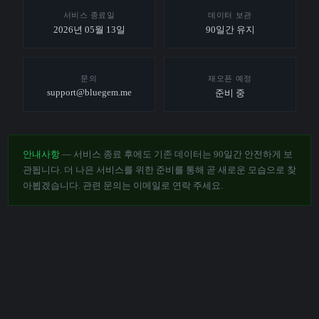
서비스 종료일
데이터 보관
2026년 05월 13일
90일간 유지
문의
재오픈 예정
support@bluegem.me
준비 중
안내사항
— 서비스 종료 후에도 기존 데이터는 90일간 안전하게 보
관됩니다. 더 나은 서비스를 위한 준비를 통해 곧 새로운 모습으로 찾
아뵙겠습니다. 관련 문의는 이메일로 연락 주세요.